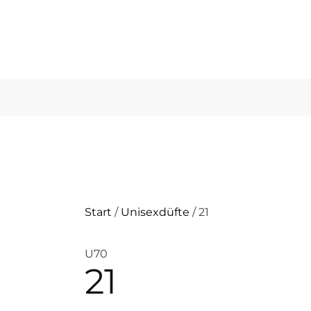
Start
/
Unisexdüfte
/ 21
U70
21