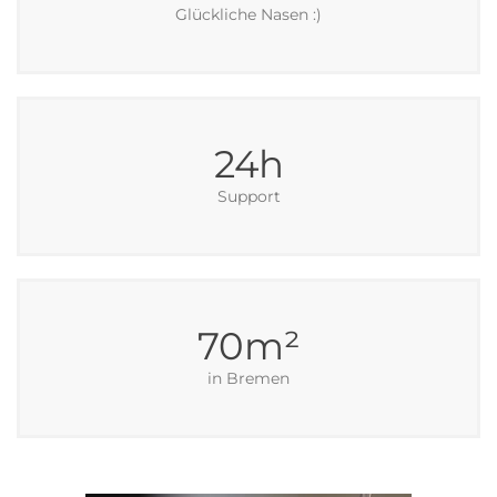
Glückliche Nasen :)
24
h
Support
70
m²
in Bremen